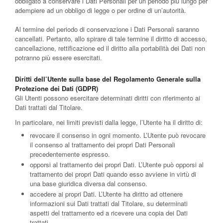
obbligato a conservare i Dati Personali per un periodo più lungo per
adempiere ad un obbligo di legge o per ordine di un’autorità.
Al termine del periodo di conservazione i Dati Personali saranno
cancellati. Pertanto, allo spirare di tale termine il diritto di accesso,
cancellazione, rettificazione ed il diritto alla portabilità dei Dati non
potranno più essere esercitati.
Diritti dell’Utente sulla base del Regolamento Generale sulla
Protezione dei Dati (GDPR)
Gli Utenti possono esercitare determinati diritti con riferimento ai
Dati trattati dal Titolare.
In particolare, nei limiti previsti dalla legge, l’Utente ha il diritto di:
revocare il consenso in ogni momento.
L’Utente può revocare
il consenso al trattamento dei propri Dati Personali
precedentemente espresso.
opporsi al trattamento dei propri Dati.
L’Utente può opporsi al
trattamento dei propri Dati quando esso avviene in virtù di
una base giuridica diversa dal consenso.
accedere ai propri Dati.
L’Utente ha diritto ad ottenere
informazioni sui Dati trattati dal Titolare, su determinati
aspetti del trattamento ed a ricevere una copia dei Dati
trattati.